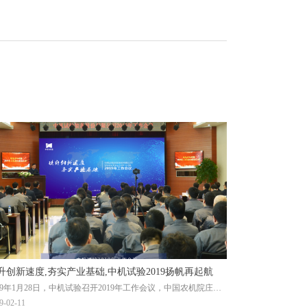
升创新速度,夯实产业基础,中机试验2019扬帆再起航
019年1月28日，中机试验召开2019年工作会议，中国农机院庄庆
副院长、中国农机院总经济师、中机试验党委书记、董事长马敬
9-02-11