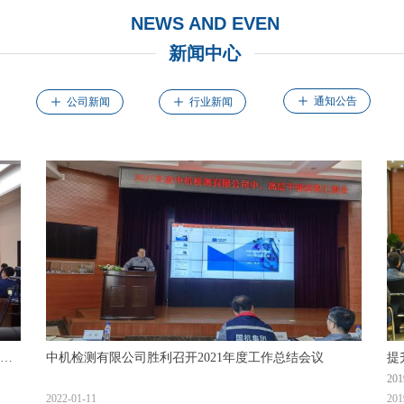
NEWS AND EVEN
新闻中心
ꄸ
通知公告
ꄸ
公司新闻
ꄸ
行业新闻
机试
中机检测有限公司胜利召开2021年度工作总结会议
提
2
伟
2022-01-11
201