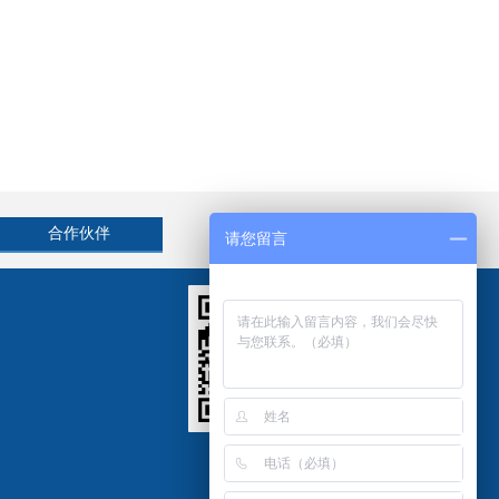
以及中机试验领导班子成员、公司中层以上干部、三级以上设计
和营销经理、管理工程师、受表彰的员工及团队代表等近150人
加了会议。会议由中机试验副总经理白爽主持。
合作伙伴
请您留言